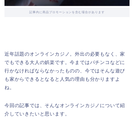
記事内に商品プロモーションを含む場合があります
近年話題のオンラインカジノ。外出の必要もなく、家
でもできる大人の娯楽です。今まではパチンコなどに
行かなければならなかったものの、今ではそんな遊び
も家からできるとなると人気の理由も分かりますよ
ね。
今回の記事では、そんなオンラインカジノについて紹
介していきたいと思います。