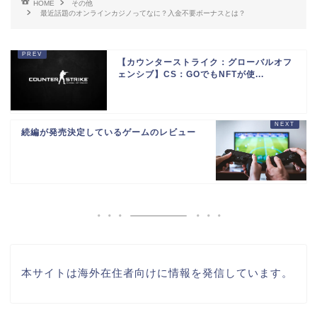
HOME
その他
最近話題のオンラインカジノってなに？入金不要ボーナスとは？
【カウンターストライク：グローバルオフ
ェンシブ】CS：GOでもNFTが使...
続編が発売決定しているゲームのレビュー
本サイトは海外在住者向けに情報を発信しています。