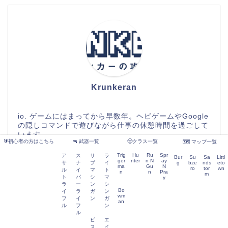
Krunkeran
io. ゲームにはまってから早数年。ヘビゲームやGoogle
の隠しコマンドで遊びながら仕事の休憩時間を過ごして
います。
🔰初心者の方はこちら
🔫 武器一覧
🤠クラス一覧
🗺️ マップ一覧
Trig
Hu
Ru
Spr
ア
ス
サ
ラ
Bur
Su
Sa
Littl
ger
nter
n N
ay
サ
ナ
ブ
イ
g
bze
nds
eto
ma
Gu
N
ro
tor
wn
ル
イ
マ
ト
n
n
Pra
m
検索
ト
パ
シ
マ
y
ラ
ー
ン
シ
Bo
イ
ラ
ガ
ン
wm
フ
イ
ン
ガ
an
ル
フ
ン
ル
ピ
エ
ス
イ