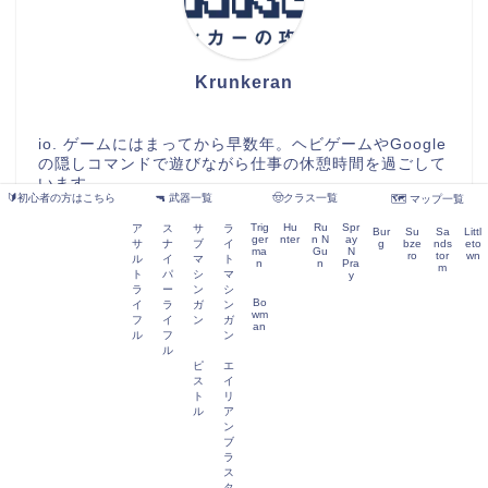
Krunkeran
io. ゲームにはまってから早数年。ヘビゲームやGoogle
の隠しコマンドで遊びながら仕事の休憩時間を過ごして
います。
🔰初心者の方はこちら
🔫 武器一覧
🤠クラス一覧
🗺️ マップ一覧
Trig
Hu
Ru
Spr
ア
ス
サ
ラ
Bur
Su
Sa
Littl
ger
nter
n N
ay
サ
ナ
ブ
イ
g
bze
nds
eto
ma
Gu
N
ro
tor
wn
ル
イ
マ
ト
n
n
Pra
m
検索
ト
パ
シ
マ
y
ラ
ー
ン
シ
Bo
イ
ラ
ガ
ン
wm
フ
イ
ン
ガ
an
ル
フ
ン
ル
ピ
エ
ス
イ
ト
リ
ル
ア
プライバシーポリシー
免責事項
ン
ブ
2019–2026 KrunkerJP
ラ
ス
タ