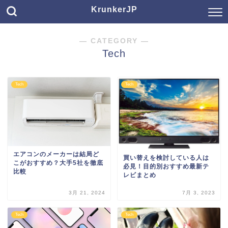
KrunkerJP
― CATEGORY ―
Tech
Tech
Tech
エアコンのメーカーは結局ど
買い替えを検討している人は
こがおすすめ？大手5社を徹底
必見！目的別おすすめ最新テ
比較
レビまとめ
3月 21, 2024
7月 3, 2023
Tech
Tech