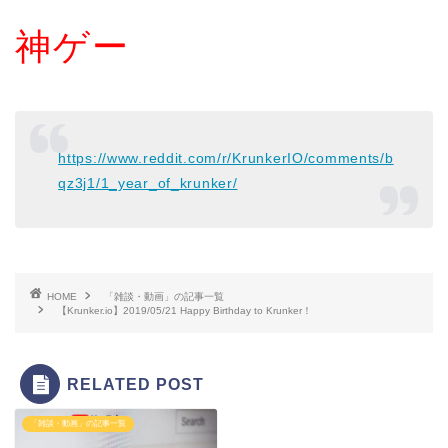
神ゲー
https://www.reddit.com/r/KrunkerIO/comments/b
qz3j1/1_year_of_krunker/
HOME
「雑談・動画」の記事一覧
【Krunker.io】2019/05/21 Happy Birthday to Krunker！
RELATED POST
「雑談・動画」の記事一覧