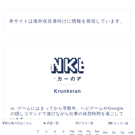
本サイトは海外在住者向けに情報を発信しています。
Krunkeran
io. ゲームにはまってから早数年。ヘビゲームやGoogle
の隠しコマンドで遊びながら仕事の休憩時間を過ごして
います。
🔰初心者の方はこちら
🔫 武器一覧
🤠クラス一覧
🗺️ マップ一覧
Trig
Hu
Ru
Spr
ア
ス
サ
ラ
Bur
Su
Sa
Littl
ger
nter
n N
ay