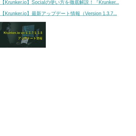
【Krunker.io】Socialの使い方を徹底解説！『Krunker...
【Krunker.io】最新アップデート情報（Version 1.3.7...