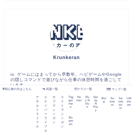
Krunkeran
io. ゲームにはまってから早数年。ヘビゲームやGoogle
の隠しコマンドで遊びながら仕事の休憩時間を過ごして
います。
🔰初心者の方はこちら
🔫 武器一覧
🤠クラス一覧
🗺️ マップ一覧
Trig
Hu
Ru
Spr
ア
ス
サ
ラ
Bur
Su
Sa
Littl
ger
nter
n N
ay
サ
ナ
ブ
イ
g
bze
nds
eto
ma
Gu
N
ro
tor
wn
ル
イ
マ
ト
n
n
Pra
m
検索
ト
パ
シ
マ
y
ラ
ー
ン
シ
Bo
イ
ラ
ガ
ン
wm
フ
イ
ン
ガ
an
ル
フ
ン
ル