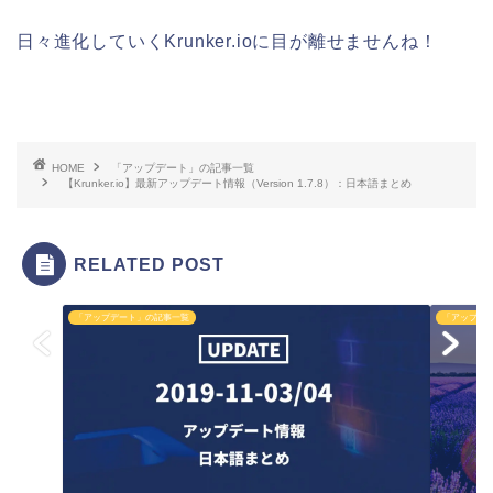
日々進化していくKrunker.ioに目が離せませんね！
HOME
「アップデート」の記事一覧
【Krunker.io】最新アップデート情報（Version 1.7.8）：日本語まとめ
RELATED POST
「アップデート」の記事一覧
「アップデ