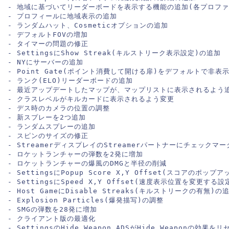
- 地域に基づいてリーダーボードを表示する機能の追加(各プロフ
- プロフィールに地域表示の追加
- ランダムハット、Cosmeticオプションの追加
- デフォルトFOVの増加
- タイマーの問題の修正
- SettingsにShow Streak(キルストリーク表示設定)の追加
- NYにサーバーの追加
- Point Gate(ポイント消費して開ける扉)をデフォルトで非
- ランク(ELO)リーダーボードの追加
- 最近アップデートしたマップが、マップリストに表示されるよう
- クラスレベルがキルカードに表示されるよう変更
- デス時のカメラの位置の調整
- 新スプレーを2つ追加
- ランダムスプレーの追加
- スピンのサイズの修正
- StreamerディスプレイのStreamerパートナーにチェックマ
- ロケットランチャーの弾数を2発に増加
- ロケットランチャーの爆風のDMGと半径の削減
- SettingsにPopup Score X,Y Offset(スコアのポッ
- SettingsにSpeed X,Y Offset(速度表示位置を変更する
- Host GameにDisable Streaks(キルストリークの有無)の
- Explosion Particles(爆発描写)の調整
- SMGの弾数を28発に増加
- クライアント版の最適化
- SettingsのHide Weapon ADSがHide Weaponの効