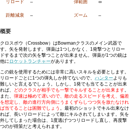
リロード
弾範囲
–
∞
距離減衰
ズーム
–
–
概要
クロスボウ（Crossbow）はBowmanクラスのメイン武器で
す。矢を発射します。弾薬は1つしかなく、1発撃つとリロー
ドするまで次の矢を撃つことが出来ません。弾薬が1つの銃は
他に
ロケットランチャー
があります。
この銃を使用するためには非常に高いスキルを必要とします。
リロードごとに1つの弾丸しか持てないので、
ハンター
よりも
難しいと言えるでしょう。しかし、1発でも当てることが出来
れば、
どのクラスが相手でも一撃でキルすることが出来ます
。
また、
弾速は極めて遅いので、敵の走るスピードを考え、偏差
を想定し、敵の進行方向側にうまくずらしつつ矢を放たなけれ
ば当てることは困難でしょう
。最初のショットでキル出来なけ
れば、長いリロードによって敵にキルされてしまいます。矢を
外してしまった場合は、1度逃げつつリロードし直し、再度撃
つのが得策だと考えられます。