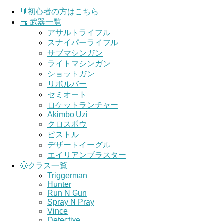
🔰初心者の方はこちら
🔫 武器一覧
アサルトライフル
スナイパーライフル
サブマシンガン
ライトマシンガン
ショットガン
リボルバー
セミオート
ロケットランチャー
Akimbo Uzi
クロスボウ
ピストル
デザートイーグル
エイリアンブラスター
🤠クラス一覧
Triggerman
Hunter
Run N Gun
Spray N Pray
Vince
Detective