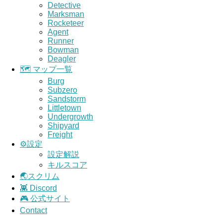
Detective
Marksman
Rocketeer
Agent
Runner
Bowman
Deagler
🗺️ マップ一覧
Burg
Subzero
Sandstorm
Littletown
Undergrowth
Shipyard
Freight
⚙️設定
設定解説
キルスコア
🌏スクリム
👾 Discord
🎮 公式サイト
Contact