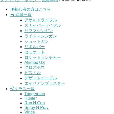
2019–2026 KrunkerJP
🔰初心者の方はこちら
🔫 武器一覧
アサルトライフル
スナイパーライフル
サブマシンガン
ライトマシンガン
ショットガン
リボルバー
セミオート
ロケットランチャー
Akimbo Uzi
クロスボウ
ピストル
デザートイーグル
エイリアンブラスター
🤠クラス一覧
Triggerman
Hunter
Run N Gun
Spray N Pray
Vince