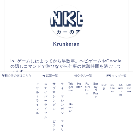
Krunkeran
io. ゲームにはまってから早数年。ヘビゲームやGoogle
の隠しコマンドで遊びながら仕事の休憩時間を過ごして
います。
🔰初心者の方はこちら
🔫 武器一覧
🤠クラス一覧
🗺️ マップ一覧
Trig
Hu
Ru
Spr
ア
ス
サ
ラ
Bur
Su
Sa
Littl
ger
nter
n N
ay
サ
ナ
ブ
イ
g
bze
nds
eto
ma
Gu
N
ro
tor
wn
ル
イ
マ
ト
n
n
Pra
m
検索
ト
パ
シ
マ
y
ラ
ー
ン
シ
Bo
イ
ラ
ガ
ン
wm
フ
イ
ン
ガ
an
ル
フ
ン
ル
ピ
エ
ス
イ
ト
リ